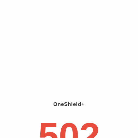
OneShield+
502