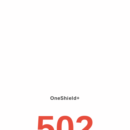
OneShield+
502